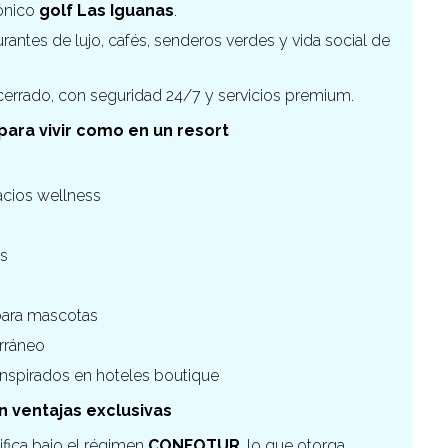
cónico
golf Las Iguanas
.
rantes de lujo, cafés, senderos verdes y vida social de
 cerrado, con seguridad 24/7 y servicios premium.
ra vivir como en un resort
acios wellness
es
 para mascotas
rráneo
inspirados en hoteles boutique
on ventajas exclusivas
ifica bajo el régimen
CONFOTUR
, lo que otorga