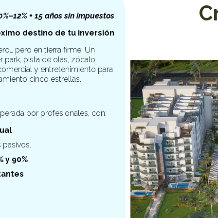
C
10%–12% + 15 años sin impuestos
óximo destino de tu inversión
ro… pero en tierra firme. Un
r park, pista de olas, zócalo
comercial y entretenimiento para
amiento cinco estrellas.
 operada por profesionales, con:
ual
 pasivos.
% y 90%
itantes