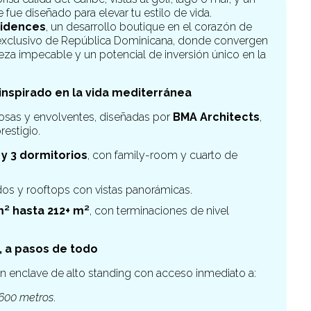
fue diseñado para elevar tu estilo de vida.
sidences
, un desarrollo boutique en el corazón de
ás exclusivo de República Dominicana, donde convergen
aleza impecable y un potencial de inversión único en la
nspirado en la vida mediterránea
nosas y envolventes, diseñadas por
BMA Architects
,
restigio.
2 y 3 dormitorios
, con family-room y cuarto de
ados y rooftops con vistas panorámicas.
m² hasta 212+ m²
, con terminaciones de nivel
, a pasos de todo
 un enclave de alto standing con acceso inmediato a:
600 metros
.