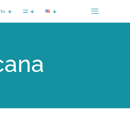
cto
cana