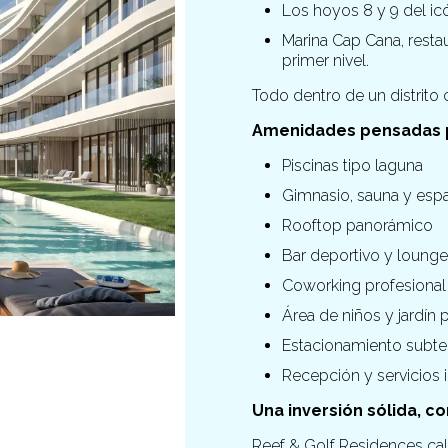
Los hoyos 8 y 9 del i
Marina Cap Cana, restau
primer nivel.
Todo dentro de un distrito
Amenidades pensadas pa
Piscinas tipo laguna
Gimnasio, sauna y esp
Rooftop panorámico
Bar deportivo y loung
Coworking profesional
Área de niños y jardín
Estacionamiento subte
Recepción y servicios 
Una inversión sólida, c
Reef & Golf Residences cal