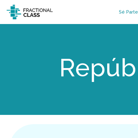
Sé Parte
Repúb