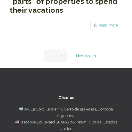
“parts” of properties to spend
their vacations
Read more
1
2
Next page
Oficinas
Av. La Cordillera 3447, Cerro de las Rosas, Córdoba
Argentina.
Biscanye Boulevard Suite 3200, Miami, Florida, Estados
Unidos.