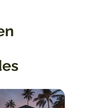
en
des