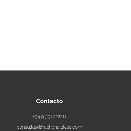
Contacto
+54 9 351 222211
consultas@fractionalclass.com