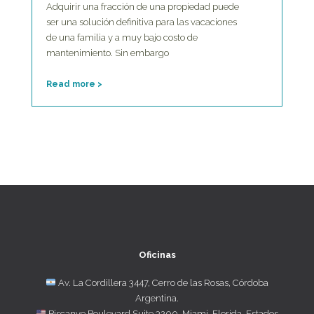
Adquirir una fracción de una propiedad puede
ser una solución definitiva para las vacaciones
de una familia y a muy bajo costo de
mantenimiento. Sin embargo
Read more >
Oficinas
Av. La Cordillera 3447, Cerro de las Rosas, Córdoba
Argentina.
Biscanye Boulevard Suite 3200, Miami, Florida, Estados